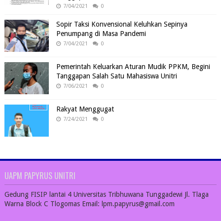
7/04/2021
0
Sopir Taksi Konvensional Keluhkan Sepinya
Penumpang di Masa Pandemi
7/04/2021
0
Pemerintah Keluarkan Aturan Mudik PPKM, Begini
Tanggapan Salah Satu Mahasiswa Unitri
7/06/2021
0
Rakyat Menggugat
7/24/2021
0
UAPM PAPYRUS UNITRI
Gedung FISIP lantai 4 Universitas Tribhuwana Tunggadewi Jl. Tlaga
Warna Block C Tlogomas Email: lpm.papyrus@gmail.com