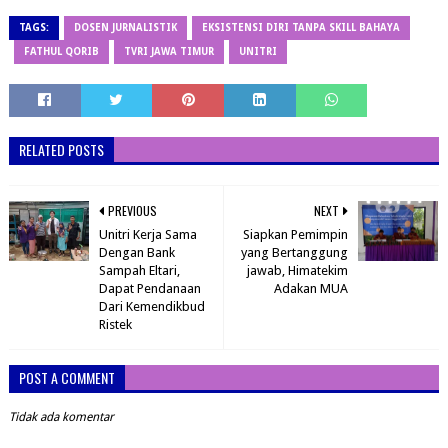
TAGS:
DOSEN JURNALISTIK
EKSISTENSI DIRI TANPA SKILL BAHAYA
FATHUL QORIB
TVRI JAWA TIMUR
UNITRI
RELATED POSTS
PREVIOUS
NEXT
Unitri Kerja Sama
Siapkan Pemimpin
Dengan Bank
yang Bertanggung
Sampah Eltari,
jawab, Himatekim
Dapat Pendanaan
Adakan MUA
Dari Kemendikbud
Ristek
POST A COMMENT
Tidak ada komentar