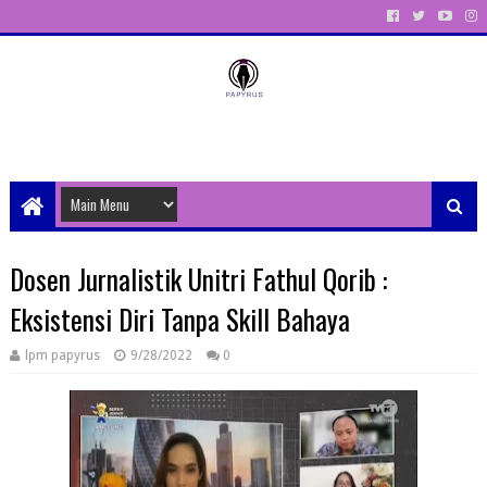
Unit Aktivitas Pers Mahasiswa Papyrus Unitri
Dosen Jurnalistik Unitri Fathul Qorib :
Eksistensi Diri Tanpa Skill Bahaya
lpm papyrus
9/28/2022
0