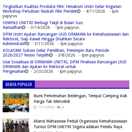
Tingkatkan Kualitas Produksi Film: Himakom Unitri Gelar Kegiatan
Workshop Penulisan Naskah Film Pendek
- 4/11/2026
- lpm
papyrus
HIMPAS UNITRI Berbagi Takjil di Bulan Suci
Ramadhan
- 3/14/2026
- lpm papyrus
DPM Unitri Ajukan Rancangan UUD ORMAWA ke Kemahasiswaan dan
Rektorat, Siap Kawal Hingga Disahkan Secara
Administratif
- 3/11/2026
- lpm papyrus
KOLASMA Sukses Gelar Pemilihan, Pemimpin Baru Periode
2026/2027 Resmi Terpilih
- 3/8/2026
- lpm papyrus
Usai Sosialisasi di ORMAWA UNITRI, DPM Finalisasi Rancangan UUD
ORMAWA dan Ajukan ke Rektorat untuk
Pengesahan
- 2/23/2026
- lpm papyrus
BERITA POPULER
Bumi Perkemahan Bedengan, Tempat Camping Asik
Harga Tak Mencekik
11/17/2019
8
Aliansi Mahasiswa Peduli Organisasi Kemahasiswaan
Tuntut DPM UNITRI Segera adakan Pemilu Raya