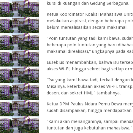
kursi di Ruangan dan Gedung Serbaguna.
Ketua Koordinator Koalisi Mahasiswa Unit
melakukan aspirasi, dengan beberapa poin
belum merealisasikan secara maksimal.
"Poin tuntutan yang tadi kami bawa, suda
beberapa poin tuntutan yang baru dibaha
maksimal direalisasi," ungkapnya pada Ra
Eusebius menambahkan, bahwa isu terse
akses Wi-Fi, hingga sekret bagi setiap or
"Isu yang kami bawa tadi, terkait denga
Misalnya, keterbukaan akses Wi-Fi, tran
dosen, dan sekret HMJ," tambahnya.
Ketua DPM Paulus Ndara Pemu Dewa meny
sudah disampaikan, hingga mendapatkan 
"Kami akan menanganinya, sampai mendap
tuntutan dan juga kebutuhan mahasiswa,