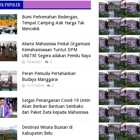
ITA POPULER
Bumi Perkemahan Bedengan,
Tempat Camping Asik Harga Tak
Mencekik
Aliansi Mahasiswa Peduli Organisasi
Kemahasiswaan Tuntut DPM
UNITRI Segera adakan Pemilu Raya
7/24/2021
0
Peran Pemuda Pertahankan
Budaya Manggarai
11/17/2019
0
Satgas Penanganan Covid-19 Unitri
Akan Berikan Bantuan Sembako
dan Paket Data kepada Mahasiswa
Destinasi Wisata Buatan di
Kabupaten Belu