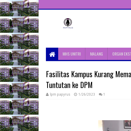
Unit Aktivitas Pers Mahasiswa
Papyrus Unitri
MHS UNITRI
MALANG
ORGAN EKS
Fasilitas Kampus Kurang Memad
Tuntutan ke DPM
lpm papyrus
1/26/2023
1