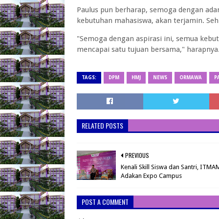
Paulus pun berharap, semoga dengan adanya
kebutuhan mahasiswa, akan terjamin. Seh
"Semoga dengan aspirasi ini, semua kebu
mencapai satu tujuan bersama," harapnya.
TAGS:
DPM
HMJ
NEWS
ORMAWA
P
RELATED POSTS
PREVIOUS
Kenali Skill Siswa dan Santri, ITMA
Adakan Expo Campus
POST A COMMENT