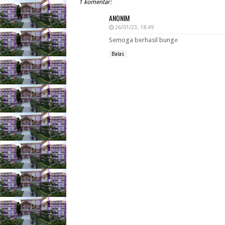
1 komentar:
ANONIM
26/01/23, 18.49
Semoga berhasil bung✊
Balas