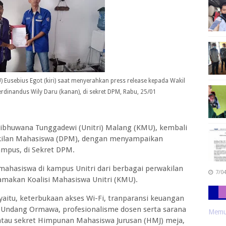
) Eusebius Egot (kiri) saat menyerahkan press release kepada Wakil
dinandus Wily Daru (kanan), di sekret DPM, Rabu, 25/01
Tribhuwana Tunggadewi (Unitri) Malang (KMU), kembali
kilan Mahasiswa (DPM), dengan menyampaikan
ampus, di Sekret DPM.
ahasiswa di kampus Unitri dari berbagai perwakilan
7/0
namakan Koalisi Mahasiswa Unitri (KMU).
yaitu, keterbukaan akses Wi-Fi, tranparansi keuangan
Undang Ormawa, profesionalisme dosen serta sarana
Memua
atau sekret Himpunan Mahasiswa Jurusan (HMJ) meja,