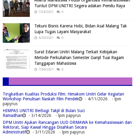
Aliansi Mahasiswa Peduli Organisasi Kemahasiswaan
Tuntut DPM UNITRI Segera adakan Pemilu Raya
7/24/2021
0
Tekuni Bisnis Karena Hobi, Bidan Asal Malang Tak
Lupa Tugas Layani Masyarakat
4/20/2021
0
Surat Edaran Unitri Malang Terkait Kebijakan
Metode Perkuliahan Semester Ganjil Tuai Ragam
Tanggapan Mahasiswa
7/04/2021
0
Tingkatkan Kualitas Produksi Film: Himakom Unitri Gelar Kegiatan
Workshop Penulisan Naskah Film Pendek
- 4/11/2026
- lpm
papyrus
HIMPAS UNITRI Berbagi Takjil di Bulan Suci
Ramadhan
- 3/14/2026
- lpm papyrus
DPM Unitri Ajukan Rancangan UUD ORMAWA ke Kemahasiswaan dan
Rektorat, Siap Kawal Hingga Disahkan Secara
Administratif
- 3/11/2026
- lpm papyrus