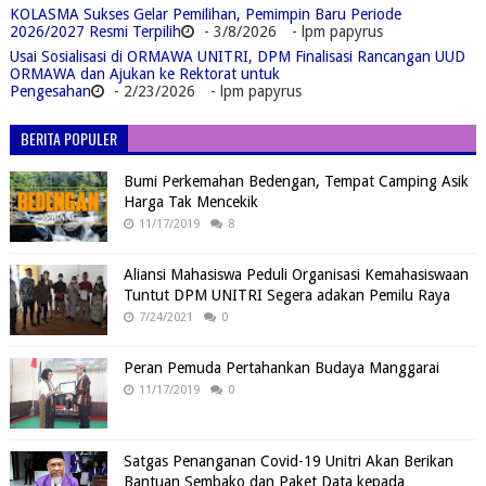
KOLASMA Sukses Gelar Pemilihan, Pemimpin Baru Periode
2026/2027 Resmi Terpilih
- 3/8/2026
- lpm papyrus
Usai Sosialisasi di ORMAWA UNITRI, DPM Finalisasi Rancangan UUD
ORMAWA dan Ajukan ke Rektorat untuk
Pengesahan
- 2/23/2026
- lpm papyrus
BERITA POPULER
Bumi Perkemahan Bedengan, Tempat Camping Asik
Harga Tak Mencekik
11/17/2019
8
Aliansi Mahasiswa Peduli Organisasi Kemahasiswaan
Tuntut DPM UNITRI Segera adakan Pemilu Raya
7/24/2021
0
Peran Pemuda Pertahankan Budaya Manggarai
11/17/2019
0
Satgas Penanganan Covid-19 Unitri Akan Berikan
Bantuan Sembako dan Paket Data kepada