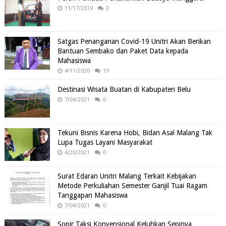
11/17/2019
0
Satgas Penanganan Covid-19 Unitri Akan Berikan
Bantuan Sembako dan Paket Data kepada
Mahasiswa
4/11/2020
19
Destinasi Wisata Buatan di Kabupaten Belu
7/04/2021
0
Tekuni Bisnis Karena Hobi, Bidan Asal Malang Tak
Lupa Tugas Layani Masyarakat
4/20/2021
0
Surat Edaran Unitri Malang Terkait Kebijakan
Metode Perkuliahan Semester Ganjil Tuai Ragam
Tanggapan Mahasiswa
7/04/2021
0
Sopir Taksi Konvensional Keluhkan Sepinya