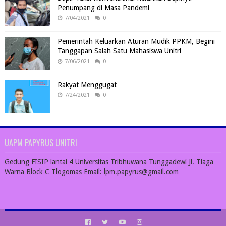
Penumpang di Masa Pandemi
7/04/2021
0
Pemerintah Keluarkan Aturan Mudik PPKM, Begini
Tanggapan Salah Satu Mahasiswa Unitri
7/06/2021
0
Rakyat Menggugat
7/24/2021
0
UAPM PAPYRUS UNITRI
Gedung FISIP lantai 4 Universitas Tribhuwana Tunggadewi Jl. Tlaga
Warna Block C Tlogomas Email: lpm.papyrus@gmail.com