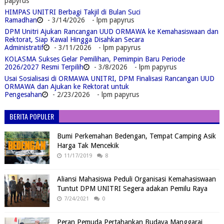
papyrus
HIMPAS UNITRI Berbagi Takjil di Bulan Suci
Ramadhan
- 3/14/2026
- lpm papyrus
DPM Unitri Ajukan Rancangan UUD ORMAWA ke Kemahasiswaan dan
Rektorat, Siap Kawal Hingga Disahkan Secara
Administratif
- 3/11/2026
- lpm papyrus
KOLASMA Sukses Gelar Pemilihan, Pemimpin Baru Periode
2026/2027 Resmi Terpilih
- 3/8/2026
- lpm papyrus
Usai Sosialisasi di ORMAWA UNITRI, DPM Finalisasi Rancangan UUD
ORMAWA dan Ajukan ke Rektorat untuk
Pengesahan
- 2/23/2026
- lpm papyrus
BERITA POPULER
Bumi Perkemahan Bedengan, Tempat Camping Asik
Harga Tak Mencekik
11/17/2019
8
Aliansi Mahasiswa Peduli Organisasi Kemahasiswaan
Tuntut DPM UNITRI Segera adakan Pemilu Raya
7/24/2021
0
Peran Pemuda Pertahankan Budaya Manggarai