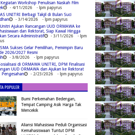
 Kegiatan Workshop Penulisan Naskah Film
ek
- 4/11/2026
- lpm papyrus
S UNITRI Berbagi Takjil di Bulan Suci
dhan
- 3/14/2026
- lpm papyrus
Unitri Ajukan Rancangan UUD ORMAWA ke
asiswaan dan Rektorat, Siap Kawal Hingga
kan Secara Administratif
- 3/11/2026
- lpm
us
MA Sukses Gelar Pemilihan, Pemimpin Baru
de 2026/2027 Resmi
ih
- 3/8/2026
- lpm papyrus
Sosialisasi di ORMAWA UNITRI, DPM Finalisasi
angan UUD ORMAWA dan Ajukan ke Rektorat
k Pengesahan
- 2/23/2026
- lpm papyrus
ITA POPULER
Bumi Perkemahan Bedengan,
Tempat Camping Asik Harga Tak
Mencekik
Aliansi Mahasiswa Peduli Organisasi
Kemahasiswaan Tuntut DPM