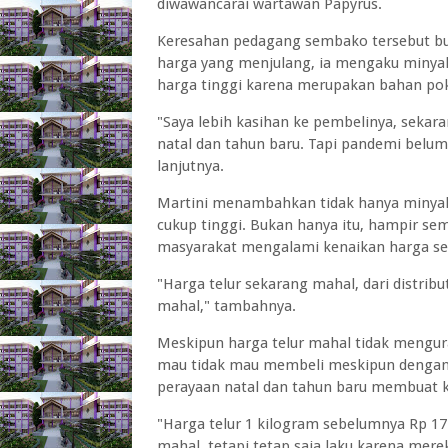
diwawancarai wartawan Papyrus.
Keresahan pedagang sembako tersebut bu
harga yang menjulang, ia mengaku minyak
harga tinggi karena merupakan bahan pok
"Saya lebih kasihan ke pembelinya, sek
natal dan tahun baru. Tapi pandemi belum
lanjutnya.
Martini menambahkan tidak hanya minyak
cukup tinggi. Bukan hanya itu, hampir 
masyarakat mengalami kenaikan harga se
"Harga telur sekarang mahal, dari distri
mahal," tambahnya.
Meskipun harga telur mahal tidak mengu
mau tidak mau membeli meskipun dengan 
perayaan natal dan tahun baru membuat k
"Harga telur 1 kilogram sebelumnya Rp 17
mahal, tetapi tetap saja laku karena mere