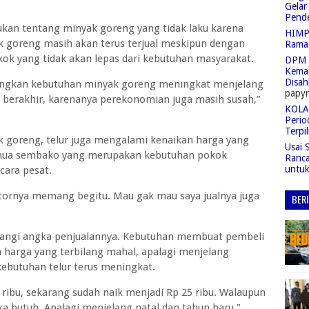
Gelar
Pend
kan tentang minyak goreng yang tidak laku karena
HIMPA
 goreng masih akan terus terjual meskipun dengan
Rama
ok yang tidak akan lepas dari kebutuhan masyarakat.
DPM 
Kemah
Disah
arangkan kebutuhan minyak goreng meningkat menjelang
papyr
 berakhir, karenanya perekonomian juga masih susah,”
KOLAS
Perio
Terpil
 goreng, telur juga mengalami kenaikan harga yang
Usai 
semua sembako yang merupakan kebutuhan pokok
Ranc
untu
cara pesat.
butornya memang begitu. Mau gak mau saya jualnya juga
BER
rangi angka penjualannya. Kebutuhan membuat pembeli
harga yang terbilang mahal, apalagi menjelang
ebutuhan telur terus meningkat.
 ribu, sekarang sudah naik menjadi Rp 25 ribu. Walaupun
ka butuh. Apalagi menjelang natal dan tahun baru,"