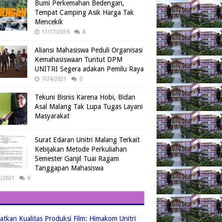
Bumi Perkemahan Bedengan,
Tempat Camping Asik Harga Tak
Mencekik
11/17/2019
8
Aliansi Mahasiswa Peduli Organisasi
Kemahasiswaan Tuntut DPM
UNITRI Segera adakan Pemilu Raya
7/24/2021
0
Tekuni Bisnis Karena Hobi, Bidan
Asal Malang Tak Lupa Tugas Layani
Masyarakat
Surat Edaran Unitri Malang Terkait
Kebijakan Metode Perkuliahan
Semester Ganjil Tuai Ragam
Tanggapan Mahasiswa
4/2021
0
atkan Kualitas Produksi Film: Himakom Unitri