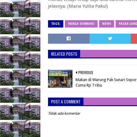
jelasnya. (Maria Yulita Pakul)
TAGS:
HARGA SEMBAKO
NEWS
PASAR LAN
RELATED POSTS
PREVIOUS
Makan di Warung Pak Sunari Sepor
Cuma Rp 7 ribu
POST A COMMENT
Tidak ada komentar