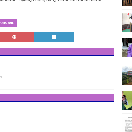
DUNGSARI
si