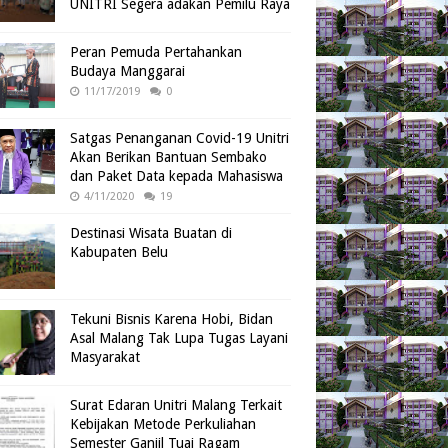
UNITRI Segera adakan Pemilu Raya
Peran Pemuda Pertahankan
Budaya Manggarai
11/17/2019
0
Satgas Penanganan Covid-19 Unitri
Akan Berikan Bantuan Sembako
dan Paket Data kepada Mahasiswa
4/11/2020
19
Destinasi Wisata Buatan di
Kabupaten Belu
Tekuni Bisnis Karena Hobi, Bidan
Asal Malang Tak Lupa Tugas Layani
Masyarakat
Surat Edaran Unitri Malang Terkait
Kebijakan Metode Perkuliahan
Semester Ganjil Tuai Ragam