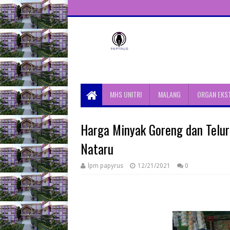
Unit Aktivitas Pers Mahasiswa
Papyrus Unitri
MHS UNITRI
MALANG
ORGAN EKS
Harga Minyak Goreng dan Telur
Nataru
lpm papyrus
12/21/2021
0