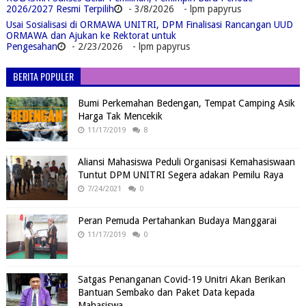
2026/2027 Resmi Terpilih
- 3/8/2026
- lpm papyrus
Usai Sosialisasi di ORMAWA UNITRI, DPM Finalisasi Rancangan UUD
ORMAWA dan Ajukan ke Rektorat untuk
Pengesahan
- 2/23/2026
- lpm papyrus
BERITA POPULER
Bumi Perkemahan Bedengan, Tempat Camping Asik
Harga Tak Mencekik
11/17/2019
8
Aliansi Mahasiswa Peduli Organisasi Kemahasiswaan
Tuntut DPM UNITRI Segera adakan Pemilu Raya
7/24/2021
0
Peran Pemuda Pertahankan Budaya Manggarai
11/17/2019
0
Satgas Penanganan Covid-19 Unitri Akan Berikan
Bantuan Sembako dan Paket Data kepada
Mahasiswa