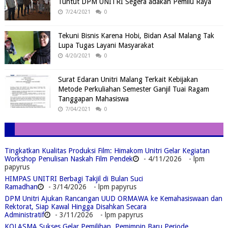
Tuntut DPM UNITRI Segera adakan Pemilu Raya
7/24/2021
0
Tekuni Bisnis Karena Hobi, Bidan Asal Malang Tak
Lupa Tugas Layani Masyarakat
4/20/2021
0
Surat Edaran Unitri Malang Terkait Kebijakan
Metode Perkuliahan Semester Ganjil Tuai Ragam
Tanggapan Mahasiswa
7/04/2021
0
Tingkatkan Kualitas Produksi Film: Himakom Unitri Gelar Kegiatan
Workshop Penulisan Naskah Film Pendek
- 4/11/2026
- lpm
papyrus
HIMPAS UNITRI Berbagi Takjil di Bulan Suci
Ramadhan
- 3/14/2026
- lpm papyrus
DPM Unitri Ajukan Rancangan UUD ORMAWA ke Kemahasiswaan dan
Rektorat, Siap Kawal Hingga Disahkan Secara
Administratif
- 3/11/2026
- lpm papyrus
KOLASMA Sukses Gelar Pemilihan, Pemimpin Baru Periode