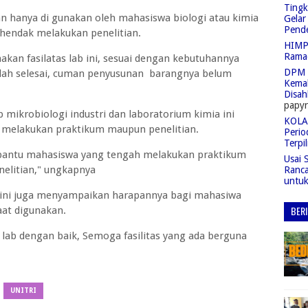
Tingk
n hanya di gunakan oleh mahasiswa biologi atau kimia
Gelar
Pend
 hendak melakukan penelitian.
HIMPA
Rama
kan fasilatas lab ini, sesuai dengan kebutuhannya
DPM 
dah selesai, cuman penyusunan barangnya belum
Kemah
Disah
papyr
mikrobiologi industri dan laboratorium kimia ini
KOLAS
melakukan praktikum maupun penelitian.
Perio
Terpil
bantu mahasiswa yang tengah melakukan praktikum
Usai 
elitian," ungkapnya
Ranc
untu
i ini juga menyampaikan harapannya bagi mahasiwa
BER
saat digunakan.
lab dengan baik, Semoga fasilitas yang ada berguna
UNITRI