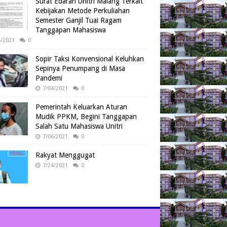
Surat Edaran Unitri Malang Terkait
Kebijakan Metode Perkuliahan
Semester Ganjil Tuai Ragam
Tanggapan Mahasiswa
4/2021
0
Sopir Taksi Konvensional Keluhkan
Sepinya Penumpang di Masa
Pandemi
7/04/2021
0
Pemerintah Keluarkan Aturan
Mudik PPKM, Begini Tanggapan
Salah Satu Mahasiswa Unitri
7/06/2021
0
Rakyat Menggugat
7/24/2021
0