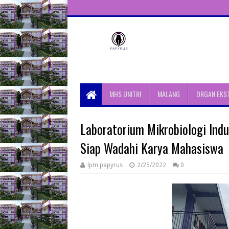
Unit Aktivitas Pers Mahasiswa
Papyrus Unitri
MHS UNITRI
MALANG
ORGAN EKS
Laboratorium Mikrobiologi Indu
Siap Wadahi Karya Mahasiswa
lpm papyrus
2/25/2022
0