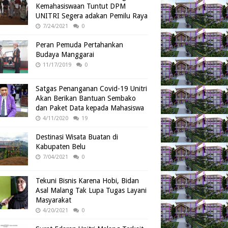
Kemahasiswaan Tuntut DPM
UNITRI Segera adakan Pemilu Raya
7/24/2021
0
Peran Pemuda Pertahankan
Budaya Manggarai
11/17/2019
0
Satgas Penanganan Covid-19 Unitri
Akan Berikan Bantuan Sembako
dan Paket Data kepada Mahasiswa
4/11/2020
19
Destinasi Wisata Buatan di
Kabupaten Belu
7/04/2021
0
Tekuni Bisnis Karena Hobi, Bidan
Asal Malang Tak Lupa Tugas Layani
Masyarakat
4/20/2021
0