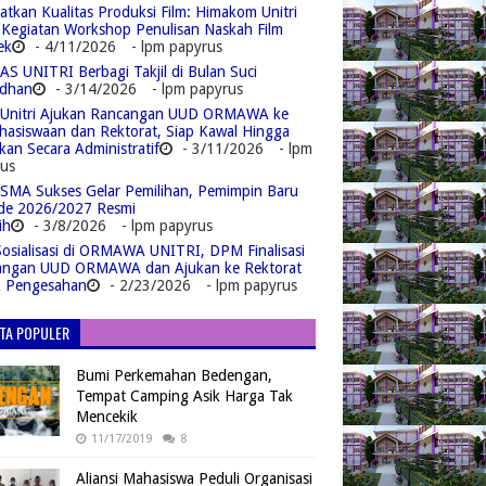
atkan Kualitas Produksi Film: Himakom Unitri
 Kegiatan Workshop Penulisan Naskah Film
ek
- 4/11/2026
- lpm papyrus
S UNITRI Berbagi Takjil di Bulan Suci
dhan
- 3/14/2026
- lpm papyrus
Unitri Ajukan Rancangan UUD ORMAWA ke
asiswaan dan Rektorat, Siap Kawal Hingga
kan Secara Administratif
- 3/11/2026
- lpm
us
MA Sukses Gelar Pemilihan, Pemimpin Baru
de 2026/2027 Resmi
ih
- 3/8/2026
- lpm papyrus
Sosialisasi di ORMAWA UNITRI, DPM Finalisasi
angan UUD ORMAWA dan Ajukan ke Rektorat
k Pengesahan
- 2/23/2026
- lpm papyrus
ITA POPULER
Bumi Perkemahan Bedengan,
Tempat Camping Asik Harga Tak
Mencekik
11/17/2019
8
Aliansi Mahasiswa Peduli Organisasi