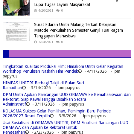
Lupa Tugas Layani Masyarakat
4/20/2021
0
Surat Edaran Unitri Malang Terkait Kebijakan
Metode Perkuliahan Semester Ganjil Tuai Ragam
Tanggapan Mahasiswa
7/04/2021
0
Tingkatkan Kualitas Produksi Film: Himakom Unitri Gelar Kegiatan
Workshop Penulisan Naskah Film Pendek
- 4/11/2026
- lpm
papyrus
HIMPAS UNITRI Berbagi Takjil di Bulan Suci
Ramadhan
- 3/14/2026
- lpm papyrus
DPM Unitri Ajukan Rancangan UUD ORMAWA ke Kemahasiswaan dan
Rektorat, Siap Kawal Hingga Disahkan Secara
Administratif
- 3/11/2026
- lpm papyrus
KOLASMA Sukses Gelar Pemilihan, Pemimpin Baru Periode
2026/2027 Resmi Terpilih
- 3/8/2026
- lpm papyrus
Usai Sosialisasi di ORMAWA UNITRI, DPM Finalisasi Rancangan UUD
ORMAWA dan Ajukan ke Rektorat untuk
Pengesahan
- 2/23/2026
- lpm papyrus